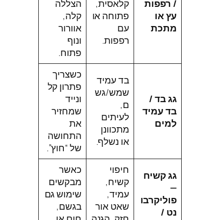
/ רפפות
קלאסית,
הצללה
עץ או
פתוחה או
קלה,
מתכת
עם
אוורור
רפפות.
ונוף
פתוח.
כשצריך
בד עמיד
פתרון קל
שמש/גש
גג בד /
ונייד
ם,
בד עמיד
שמחזיר
לעיתים
למים
את
מתכוונן
התחושה
או נשלף.
של “חוץ”.
חיפוי
כאשר
גג קשיח
קשיח,
מבקשים
—
עמיד,
שימוש גם
פוליקרבו
שאט אור
בגשם,
נט /
חזק, הגנה
חום או