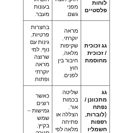
לוחות
מפני
בעונות
פלסטיים
גשם.
מעבר.
בחצרות
מראה
פרטיות,
יוקרתי,
גינות עם
גג זכוכית
שקיפות
נוף, למי
/ זכוכית
מלאה,
שרוצה
מחוסמת
חיבור בין
מראה
חוץ
יוקרתי
לפנים.
ופתוח.
גג
שליטה
כאשר
מתכוונן /
בכמות
רוצים
נפתח
אור,
גמישות —
(לוברות,
הצללה או
שמש
רפפות
פתיחה
בקיץ,
חשמליו
מלאה לפי
סגירה