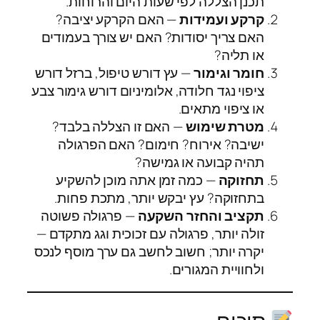
תכנן הצללה לפי שעות היום והרוחות.
קרקע ועמידות
— האם הקרקע יציבה?
האם צריך יסודות? האם יש צורך בעמודים
או תליה?
חומר וגימור
— עץ דורש טיפול, ברזל דורש
ציפוי נגד חלודה, אלומיניום דורש גימור צבע
או ציפוי מתאים.
מטרת שימוש
— האם זו הצללה בלבד?
ישיבה? אירוח? חימום? האם הפרגולה
תהיה קבועה או גמישה?
תחזוקה
— כמה זמן אתה מוכן להשקיע
בתחזוקה? עץ יבקש יותר, מתכת פחות.
תקציב והחזר השקעה
— פרגולה פשוטה
זולה יותר, פרגולה עם זכוכית וגג מתקדם —
יקרה יותר; חשוב לחשב גם ערך מוסף לנכס
ולחוויית המגורים.