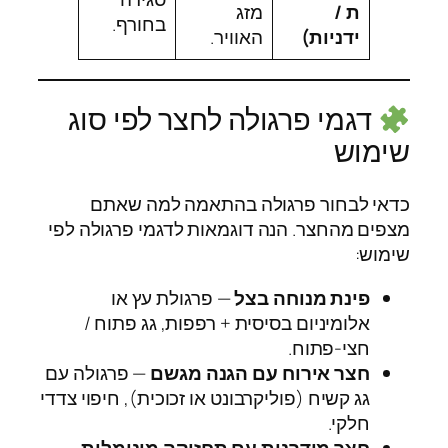
ת /
מזג
בחורף.
ידניות)
האוויר.
דגמי פרגולה לחצר לפי סוג
שימוש
כדאי לבחור פרגולה בהתאמה למה שאתם
מצפים מהחצר. הנה דוגמאות לדגמי פרגולה לפי
שימוש:
פינת מנוחה בצל
— פרגולת עץ או
אלומיניום בסיסית + רפפות, גג פתוח /
חצי-פתוח.
חצר אירוח עם הגנה מגשם
— פרגולה עם
גג קשיח (פוליקרבונט או זכוכית), חיפוי צדדי
חלקי.
חצר מודרנית עם תחזוקה מינימלית
—