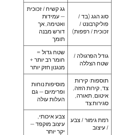
גג קשיח / זכוכית
סוג הגג (בד /
— עמידות
פוליקרבונט /
ואטימה, אך
זכוכית / רפפות)
דורש מבנה
תומך
שטח גדול =
גודל הפרגולה /
חומר רב יותר +
שטח הצללה
מנגנון חזק יותר
תוספות: קירות
מוסיפות נוחות
צד, קירות הזזה,
ופרימיום — גם
איטום, תאורה,
העלות עולה
סגירות צד
צבע איכותי,
רמת גימור / צבע
עיצוב מוקפד —
/ עיצוב
יקר יותר