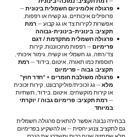
—
רמת תקציב: נמוכה–בינונית
פרגולה אלומיניום חשמלית בינונית
—
פרופילים איכותיים, גג קשיח או רפפות,
אפשרות לקירות צד או גג קבוע —
רמת
תקציב: בינונית–בינונית‑גבוהה
פרגולה חשמלית מתקדמת / דגם
פרימיום
— רפפות מתכווננות, קירות
צד/הזזה, גג חשמלי או קשיח, גימור איכותי,
תוספות כמו תאורה, איטום, בידוד —
רמת
תקציב: גבוה – פרימיום
פרגולה משולבת חומרים + “חדר חוץ”
מלא
— גג זכוכית/פוליקרבונט, קירות זכוכית
או קירות מוקשחים, איטום, בידוד, תשתיות
—
רמת תקציב: פרימיום גבוה / יוקרתי
במיוחד
בבחירה נבונה אפשר להתאים פרגולה חשמלית
גם לתקציב צנוע יחסית — או להשקיע בפרימיום
מלא שמחזיק שנים רבות ומשדרג את הנכס.