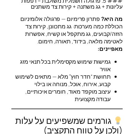
### 5. פרגולה חשמלית משולבת – רפפות
עליונות + גג משתנה + קירות צד משתנים
מה היא?
פתרון פרימיום — פרגולה אלומיניום
הכוללת כמה מערכות: גג מתכוונן, קירות צד
הזזה/קבועים, גג מתקפל או קשיח, אפשרות
לאטימה מלאה, בידוד, תאורה, חימום.
מאפיינים:
גמישות שימוש מקסימלית בכל תנאי מזג
אוויר
תחושת “חדר חוץ” מלא — מתאים לשימוש
קבוע, אירוח, אוכל, מנוחה או בילוי
עיצוב מוקפד מאוד, חומרים איכותיים,
עבודה מקצועית
גורמים שמשפיעים על עלות
(ולכן על טווח התקציב)