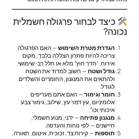
כיצד לבחור פרגולה חשמלית
נכונה?
הגדרת מטרת השימוש
— האם הפרגולה
צריכה להיות פתרון הצללה בלבד, מקום
אירוח, “חדר חוץ” מלא או חלל רב‑שימושי.
גודל ושטח
— חשוב למדוד את השטח
ולהתאים את המנגנון, החומרים והשלדים
לגודל.
חומר וגימור
— האם אתם מעדיפים
אלומיניום, עץ דמוי עץ, שילוב, גימור צבע
איכותי וכו׳.
מנגנון פתיחה
— ידני, מנוע חשמלי,
חיישנים — לפי נוחות והעדפה.
תוספות
— קירות צד, זכוכית, איטום, תאורה,