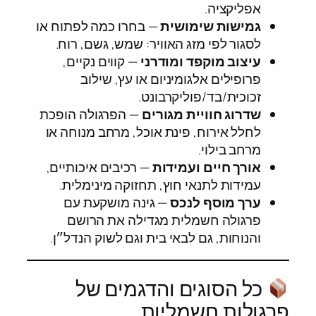
אפליקציה.
גמישות שימושית
— בחרו כמה לפתוח או
לסגור לפי מזג האוויר: שמש, גשם, רוח.
עיצוב מוקפד ומודרני
— קווים נקיים,
פרופילים אלגומיניום או עץ, שילוב
זכוכית/בד/פוליקרבונט.
שדרוג חוויית מגורים
— הפרגולה הופכת
לחלל אירוח, פינת אוכל, מרחב מנוחה או
מרחב בילוי.
אורך חיים ועמידות
— רכיבים איכותיים,
עמידות לתנאי חוץ, תחזוקה מינימלית.
ערך מוסף לנכס
— גינה מושקעת עם
פרגולה חשמלית מגדילה את הרושם
והנוחות, גם לבאי בית וגם לשוק הנדל״ן.
כל הסוגים והדגמים של
פרגולות חשמליות