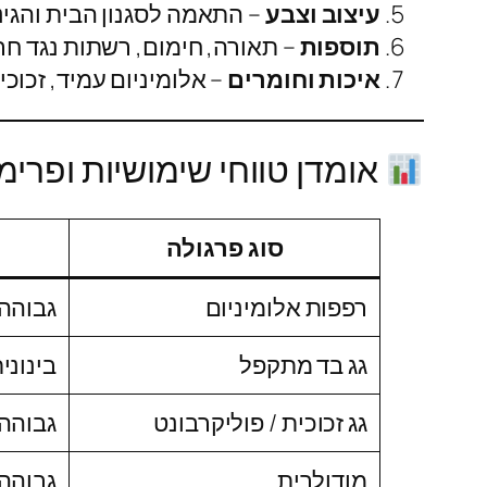
עיצוב וצבע
– התאמה לסגנון הבית והגינ
תוספות
– תאורה, חימום, רשתות נגד חרק
איכות וחומרים
– אלומיניום עמיד, זכוכ
אומדן טווחי שימושיות ופרימ
סוג פרגולה
רפפות אלומיניום
גבוהה
גג בד מתקפל
בינוני
גג זכוכית / פוליקרבונט
גבוהה
מודולרית
גבוהה