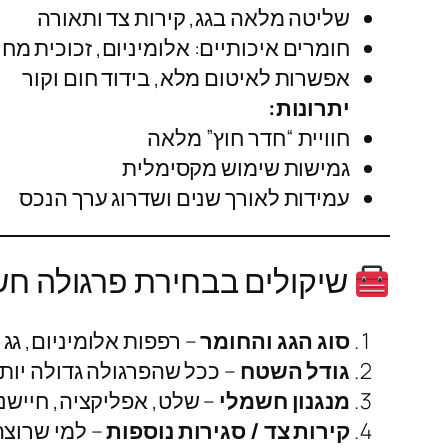
שליטה מלאה בגג, קירות צד ותאורה
חומרים איכותיים: אלומיניום, זכוכית מח
אפשרות לאיטום מלא, בידוד חום וקור
יתרונות:
חוויית “חדר חוץ” מלאה
גמישות שימוש מקסימלית
עמידות לאורך שנים ושדרוג ערך הנכס
שיקולים בבחירת פרגולה ח
סוג הגג והחומר
– רפפות אלומיניום, גג ב
גודל השטח
– ככל שהפרגולה גדולה יותר,
מנגנון חשמלי
– שלט, אפליקציה, חיישני
קירות צד / סגירות נוספות
– למי שרוצה